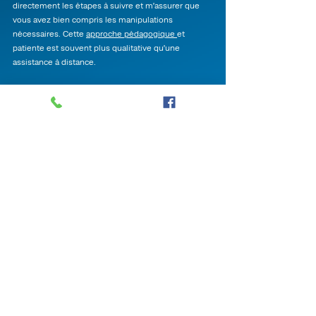
directement les étapes à suivre et m’assurer que
vous avez bien compris les manipulations
nécessaires. Cette
approche pédagogique
et
patiente est souvent plus qualitative qu’une
assistance à distance.
Avantages pour moi :
Meilleure compréhension du problème : En
observant directement votre environnement
informatique, je suis en mesure de mieux
comprendre l'origine du problème et d'y
apporter
une solution plus efficace.
Force de proposition : Sur place je peux avoir une
vision globale de vos besoins, grâce notamment à
l’ensemble de vos équipements, et donc
vous
conseiller
sur d’éventuelles utilisations, axes
d’amélioration ou nouvel achat.
Un enrichissement humain : Vous me permettez
d’entrer dans votre logement, et me partagez vos
sentiments face au thème grandissant du
numérique, et parfois sur d’autres sujets plus
personnels. Ses échanges sont forts