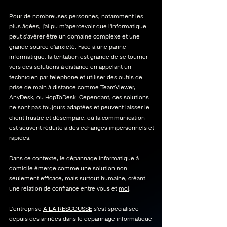
Pour de nombreuses personnes, notamment les
plus âgées, j’ai pu m’apercevoir que l'informatique
peut s'avérer être un domaine complexe et une
grande source d'anxiété. Face à une panne
informatique, la tentation est grande de se tourner
vers des solutions à distance en appelant un
technicien par téléphone et utiliser des outils de
prise de main à distance comme
TeamViewer,
AnyDesk
, ou
HopToDesk
. Cependant, ces solutions
ne sont pas toujours adaptées et peuvent laisser le
client frustré et désemparé, où la communication
est souvent réduite à des échanges impersonnels et
rapides.
Dans ce contexte, le dépannage informatique à
domicile émerge comme une solution non
seulement efficace, mais surtout humaine, créant
une relation de confiance entre vous et
moi
.
L’entreprise
A LA RESCOUSSE
s’est spécialisée
depuis des années dans le dépannage informatique