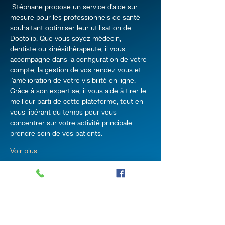
 Stéphane propose un service d'aide sur 
mesure pour les professionnels de santé 
souhaitant optimiser leur utilisation de 
Doctolib. Que vous soyez médecin, 
dentiste ou kinésithérapeute, il vous 
accompagne dans la configuration de votre 
compte, la gestion de vos rendez-vous et 
l'amélioration de votre visibilité en ligne. 
Grâce à son expertise, il vous aide à tirer le 
meilleur parti de cette plateforme, tout en 
vous libérant du temps pour vous 
concentrer sur votre activité principale : 
prendre soin de vos patients.
Voir plus