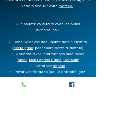
faire vos démarches administratives en ligne, à
votre place sur votre
matériel
.
Que pouvez-vous faire avec les outils
numériques ?
Renouveler vos documents administratifs
(
carte grise
, passeport, carte d'identité)
Accéder à vos informations médicales
(
Ameli
,
Mon Espace Santé
,
Doctolib
)
Gérer vos
impôts
Payer vos factures (eau, électricité, gaz,
internet, téléphone, assurance)
Effectuer des démarches administratives
(décès, legs, don)
Publier des annonces (
Le Bon Coin
)
Les démarches administratives en ligne
peuvent être complexes et déroutantes. C'est
pourquoi j'offre un accompagnement
spécifique pour les démarches sur des