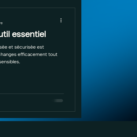
re
util essentiel
isée et sécurisée est
échanges efficacement tout
ensibles.